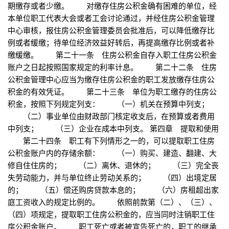
期缴存或者少缴。 对缴存住房公积金确有困难的单位，经
本单位职工代表大会或者工会讨论通过，并经住房公积金管理
中心审核，报住房公积金管理委员会批准后，可以降低缴存比
例或者缓缴；待单位经济效益好转后，再提高缴存比例或者补
缴缓缴。 第二十一条 住房公积金自存入职工住房公积金
账户之日起按照国家规定的利率计息。 第二十二条 住房
公积金管理中心应当为缴存住房公积金的职工发放缴存住房公
积金的有效凭证。 第二十三条 单位为职工缴存的住房公
积金，按照下列规定列支： （一）机关在预算中列支；
（二）事业单位由财政部门核定收支后，在预算或者费用
中列支； （三）企业在成本中列支。 第四章 提取和使用
第二十四条 职工有下列情形之一的，可以提取职工住房
公积金账户内的存储余额： （一）购买、建造、翻建、大
修自住住房的； （二）离休、退休的； （三）完全丧
失劳动能力，并与单位终止劳动关系的； （四）出境定居
的； （五）偿还购房贷款本息的； （六）房租超出家
庭工资收入的规定比例的。 依照前款第（二）、（三）、
（四）项规定，提取职工住房公积金的，应当同时注销职工住
房公积金账户。 职工死亡或者被宣告死亡的，职工的继承