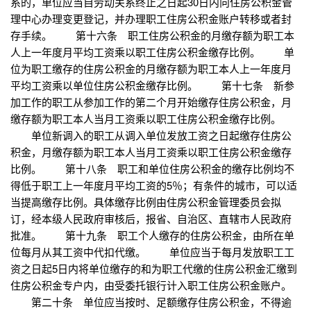
系的，单位应当自劳动关系终止之日起30日内向住房公积金管
理中心办理变更登记，并办理职工住房公积金账户转移或者封
存手续。 第十六条 职工住房公积金的月缴存额为职工本
人上一年度月平均工资乘以职工住房公积金缴存比例。 单
位为职工缴存的住房公积金的月缴存额为职工本人上一年度月
平均工资乘以单位住房公积金缴存比例。 第十七条 新参
加工作的职工从参加工作的第二个月开始缴存住房公积金，月
缴存额为职工本人当月工资乘以职工住房公积金缴存比例。
单位新调入的职工从调入单位发放工资之日起缴存住房公
积金，月缴存额为职工本人当月工资乘以职工住房公积金缴存
比例。 第十八条 职工和单位住房公积金的缴存比例均不
得低于职工上一年度月平均工资的5％；有条件的城市，可以适
当提高缴存比例。具体缴存比例由住房公积金管理委员会拟
订，经本级人民政府审核后，报省、自治区、直辖市人民政府
批准。 第十九条 职工个人缴存的住房公积金，由所在单
位每月从其工资中代扣代缴。 单位应当于每月发放职工工
资之日起5日内将单位缴存的和为职工代缴的住房公积金汇缴到
住房公积金专户内，由受委托银行计入职工住房公积金账户。
第二十条 单位应当按时、足额缴存住房公积金，不得逾