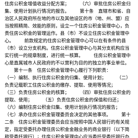
住房公积金增值收益分配方案； （六）审批住房公积金归
集、使用计划执行情况的报告。 第十条 直辖市和省、自
治区人民政府所在地的市以及其他设区的市（地、州、盟）应
当按照精简、效能的原则，设立一个住房公积金管理中心，负
责住房公积金的管理运作。县（市）不设立住房公积金管理中
心。 前款规定的住房公积金管理中心可以在有条件的县
（市）设立分支机构。住房公积金管理中心与其分支机构应当
实行统一的规章制度，进行统一核算。 住房公积金管理中
心是直属城市人民政府的不以营利为目的的独立的事业单位。
第十一条 住房公积金管理中心履行下列职责：
（一）编制、执行住房公积金的归集、使用计划； （二）
负责记载职工住房公积金的缴存、提取、使用等情况；
（三）负责住房公积金的核算； （四）审批住房公积金的
提取、使用； （五）负责住房公积金的保值和归还；
（六）编制住房公积金归集、使用计划执行情况的报告；
（七）承办住房公积金管理委员会决定的其他事项。 第十
二条 住房公积金管理委员会应当按照中国人民银行的有关规
定，指定受委托办理住房公积金金融业务的商业银行（以下简
称受委托银行）；住房公积金管理中心应当委托受委托银行办