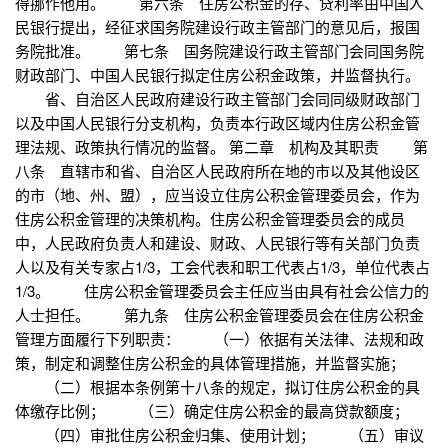
得挪作他用。 第六条 住房公积金的存、贷利率由中国人
民银行提出，经征求国务院建设行政主管部门的意见后，报国
务院批准。 第七条 国务院建设行政主管部门会同国务院
财政部门、中国人民银行拟定住房公积金政策，并监督执行。
省、自治区人民政府建设行政主管部门会同同级财政部门
以及中国人民银行分支机构，负责本行政区域内住房公积金管
理法规、政策执行情况的监督。 第二章 机构及其职责 第
八条 直辖市和省、自治区人民政府所在地的市以及其他设区
的市（地、州、盟），应当设立住房公积金管理委员会，作为
住房公积金管理的决策机构。住房公积金管理委员会的成员
中，人民政府负责人和建设、财政、人民银行等有关部门负责
人以及有关专家占1/3，工会代表和职工代表占1/3，单位代表占
1/3。 住房公积金管理委员会主任应当由具有社会公信力的
人士担任。 第九条 住房公积金管理委员会在住房公积金
管理方面履行下列职责： （一）依据有关法律、法规和政
策，制定和调整住房公积金的具体管理措施，并监督实施；
（二）根据本条例第十八条的规定，拟订住房公积金的具
体缴存比例； （三）确定住房公积金的最高贷款额度；
（四）审批住房公积金归集、使用计划； （五）审议