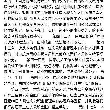
金的，由国务院建设行政主管部门或者省、自治区人民政府建
设行政主管部门依据管理职权，追回挪用的住房公积金，没收
违法所得；对挪用或者批准挪用住房公积金的人民政府负责人
和政府有关部门负责人以及住房公积金管理中心负有责任的主
管人员和其他直接责任人员，依照刑法关于挪用公款罪或者其
他罪的规定，依法追究刑事责任；尚不够刑事处罚的，给予降
级或者撤职的行政处分。 第四十二条 住房公积金管理中
心违反财政法规的，由财政部门依法给予行政处罚。 第四
十三条 违反本条例规定，住房公积金管理中心向他人提供担
保的，对直接负责的主管人员和其他直接责任人员依法给予行
政处分。 第四十四条 国家机关工作人员在住房公积金监
督管理工作中滥用职权、玩忽职守、徇私舞弊，构成犯罪的，
依法追究刑事责任；尚不构成犯罪的，依法给予行政处分。 第
七章 附则 第四十五条 住房公积金财务管理和会计核算
的办法，由国务院财政部门商国务院建设行政主管部门制定。
第四十六条 本条例施行前尚未办理住房公积金缴存登记
和职工住房公积金账户设立手续的单位，应当自本条例施行之
日起60日内到住房公积金管理中心办理缴存登记，并到受委托
银行办理职工住房公积金账户设立手续。 第四十七条 本