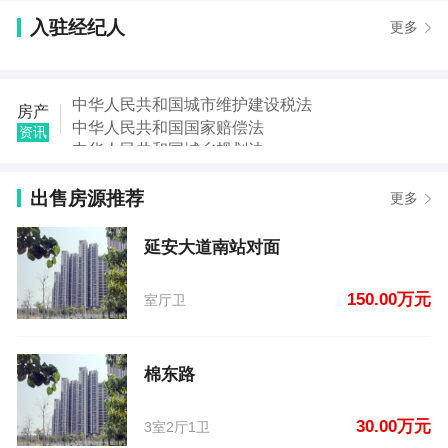
【卫建平】发布了【盛世华府】的二手房信息
【毕先生】发布了【中心花园】的租房信息
入驻经纪人
更多
【王女士】发布了【县幼儿园对面,老法院】的租房信
息
【王兆伟】发布了【南环路新一中附近】的租房信息
中华人民共和国城市维护建设税法
房产
【张先生】发布了【金谷阳光地带】的租房信息
中华人民共和国国家赔偿法
资讯
【张女士】发布了【三里庄】的租房信息
中华人民共和国城乡规划法
【季朝阳】发布了【延安大道南站对面】的二手房信
中华人民共和国土地管理法
息
中华人民共和国继承法
出售房源推荐
更多
【贾先生】发布了【棉东路】的二手房信息
中华人民共和国税收征收管理法
中华人民共和国城市房地产管理法
延安大道南站对面
中华人民共和国契税法
150.00万元
室厅卫
棉东路
30.00万元
3室2厅1卫